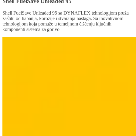
Shell FuelSave Unleaded 95
Shell FuelSave Unleaded 95 sa DYNAFLEX tehnologijom pruža
zaštitu od habanja, korozije i stvaranja naslaga. Sa inovativnom
tehnologijom koja pomaže u temeljnom čišćenju ključnih
komponenti sistema za gorivo