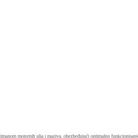
timanom motornih ulja i maziva, obezbeđujući optimalno funkcionisanje