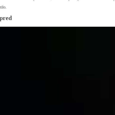
ilo.
apred