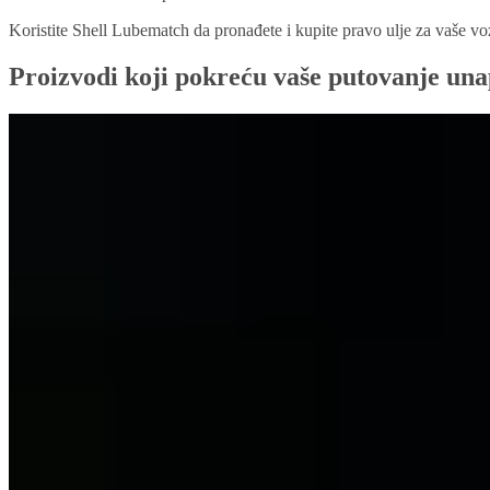
Koristite Shell Lubematch da pronađete i kupite pravo ulje za vaše voz
Proizvodi koji pokreću vaše putovanje un