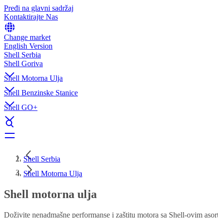
Pređi na glavni sadržaj
Kontaktirajte Nas
Change market
English Version
Shell Serbia
Shell Goriva
Shell Motorna Ulja
Shell Benzinske Stanice
Shell GO+
Shell Serbia
Shell Motorna Ulja
Shell motorna ulja
Doživite nenadmašne performanse i zaštitu motora sa Shell-ovim asor