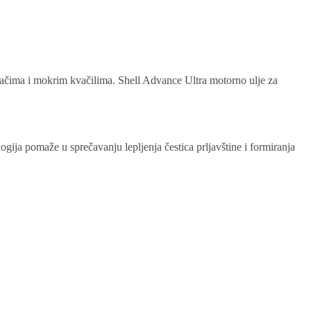
jačima i mokrim kvačilima. Shell Advance Ultra motorno ulje za
gija pomaže u sprečavanju lepljenja čestica prljavštine i formiranja