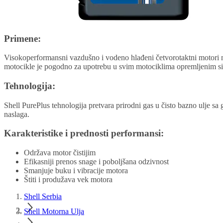
Primene:
Visokoperformansni vazdušno i vodeno hlađeni četvorotaktni motori m
motocikle je pogodno za upotrebu u svim motociklima opremljenim s
Tehnologija:
Shell PurePlus tehnologija pretvara prirodni gas u čisto bazno ulje sa
naslaga.
Karakteristike i prednosti performansi:
Održava motor čistijim
Efikasniji prenos snage i poboljšana odzivnost
Smanjuje buku i vibracije motora
Štiti i produžava vek motora
Shell Serbia
Shell Motorna Ulja