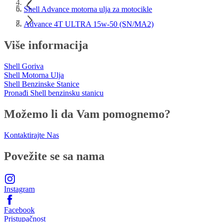
Shell Advance motorna ulja za motocikle
Advance 4T ULTRA 15w-50 (SN/MA2)
Više informacija
Shell Goriva
Shell Motorna Ulja
Shell Benzinske Stanice
Pronađi Shell benzinsku stanicu
Možemo li da Vam pomognemo?
Kontaktirajte Nas
Povežite se sa nama
Instagram
Facebook
Pristupačnost