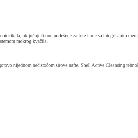
otocikala, uključujući one podešene za trke i one sa integrisanim men
istemom mokrog kvačila.
 gotovo nijednom nečistoćom sirove nafte. Shell Active Cleansing tehnolo