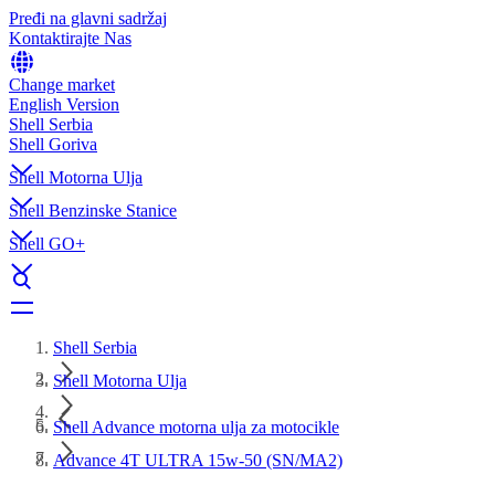
Pređi na glavni sadržaj
Kontaktirajte Nas
Change market
English Version
Shell Serbia
Shell Goriva
Shell Motorna Ulja
Shell Benzinske Stanice
Shell GO+
Shell Serbia
Shell Motorna Ulja
Shell Advance motorna ulja za motocikle
Advance 4T ULTRA 15w-50 (SN/MA2)